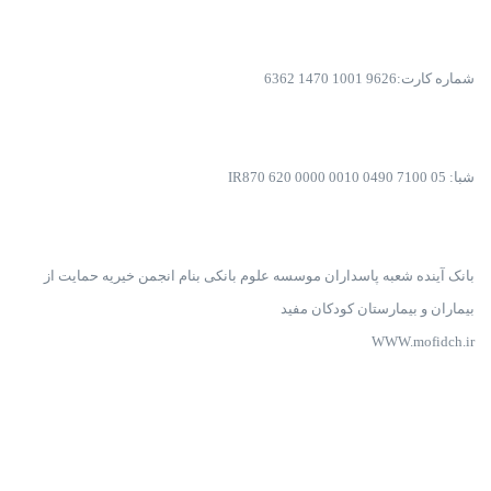
شماره کارت:9626 1001 1470 6362
شبا: IR870 620 0000 0010 0490 7100 05
بانک آینده شعبه پاسداران موسسه علوم بانکی بنام انجمن خیریه حمایت از
بیماران و بیمارستان کودکان مفید
WWW.mofidch.ir